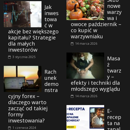
nowe
Jak
warzy
inwes
wa i
towa
owoce październik –
ć w
co kupić w
akcje bez większego
warzywniaku
kapitału? Strategie
dla małych
14 marca 2026
inwestorów
3 stycznia 2025
Masa
ż
twarz
Rach
y –
unek
efekty i techniki dla
demo
młodszego wyglądu
nstra
cyjny forex –
14 marca 2026
dlaczego warto
zacząć od takiej
E-
formy
recep
inwestowania?
ta na
1 czerwca 2024
zapal