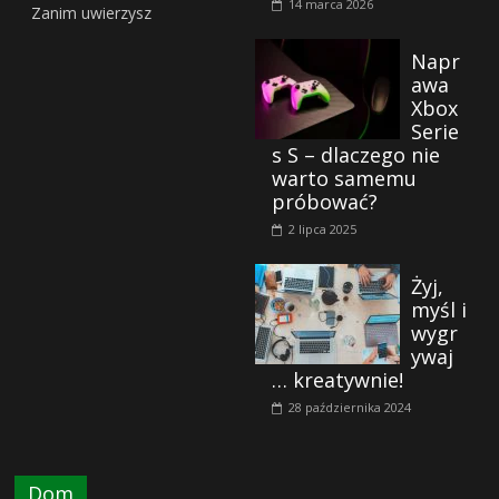
14 marca 2026
Zanim uwierzysz
Napr
awa
Xbox
Serie
s S – dlaczego nie
warto samemu
próbować?
2 lipca 2025
Żyj,
myśl i
wygr
ywaj
… kreatywnie!
28 października 2024
Dom