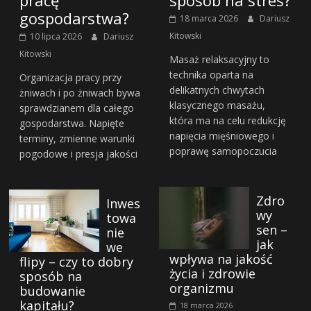
pracę
sposób na stres?
gospodarstwa?
18 marca 2026
Dariusz
Kitowski
10 lipca 2026
Dariusz
Kitowski
Masaż relaksacyjny to
technika oparta na
Organizacja pracy przy
delikatnych chwytach
żniwach i po żniwach bywa
klasycznego masażu,
sprawdzianem dla całego
która ma na celu redukcję
gospodarstwa. Napięte
napięcia mięśniowego i
terminy, zmienne warunki
poprawę samopoczucia
pogodowe i presja jakości
Zdro
Inwes
wy
towa
sen –
nie
jak
we
wpływa na jakość
flipy – czy to dobry
życia i zdrowie
sposób na
organizmu
budowanie
kapitału?
18 marca 2026