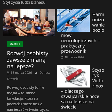
Styl życia ludzi biznesu
Harm
onizo
wanie
pozio
mów
neurologicznych –
lifestyle
praktyczny
przewodnik
Rozwój osobisty
18 marca 2026
zawsze zmianą
na lepsze?
Scyzo
18 marca 2026
Dariusz
ryk
Kitowski
Victo
rinox
Rozwój osobisty to nie
– dlaczego
magia – to zimna
szwajcarskie noże
kalkulacja, która na
są najlepsze na
początku może nieźle
świecie
namieszać w twoim życiu.