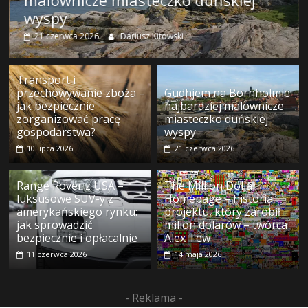
malownicze miasteczko duńskiej
o
wyspy
21 czerwca 2026
Dariusz Kitowski
finansach
Transport i
i
przechowywanie zboża –
Gudhjem na Bornholmie –
jak bezpiecznie
najbardziej malownicze
zorganizować pracę
miasteczko duńskiej
życiu
gospodarstwa?
wyspy
10 lipca 2026
21 czerwca 2026
po
Range Rover z USA –
The Million Dollar
luksusowe SUV-y z
Homepage – historia
pracy
amerykańskiego rynku:
projektu, który zarobił
jak sprowadzić
milion dolarów – twórca
bezpiecznie i opłacalnie
Alex Tew
wealth4living
11 czerwca 2026
14 maja 2026
–
finanse,
podróże,
- Reklama -
lifestyle