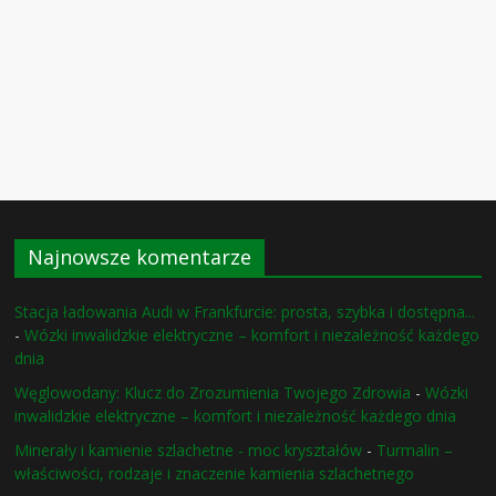
Najnowsze komentarze
Stacja ładowania Audi w Frankfurcie: prosta, szybka i dostępna...
-
Wózki inwalidzkie elektryczne – komfort i niezależność każdego
dnia
Węglowodany: Klucz do Zrozumienia Twojego Zdrowia
-
Wózki
inwalidzkie elektryczne – komfort i niezależność każdego dnia
Minerały i kamienie szlachetne - moc kryształów
-
Turmalin –
właściwości, rodzaje i znaczenie kamienia szlachetnego