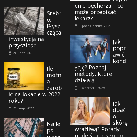
enie pęcherza – co
może przepisać
Srebr
lekarz?
o:
Błysz
1 października 2025
cząca
inwestycja na
Jak
przyszłość
popr
26 lipca 2023
awić
kond
ycję? Poznaj
Ile
metody, które
możn
działają!
a
zarob
1 września 2025
ić na lokacie w 2022
roku?
Jak
21 maja 2022
dbać
o
skórę
Najle
wrażliwą? Porady i
psi
podejście z sercem
inwes