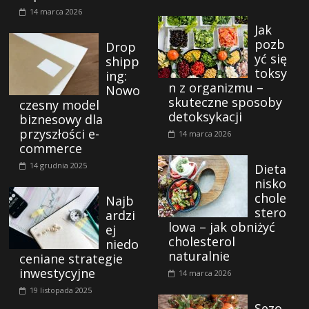
14 marca 2026
Jak
pozb
Drop
yć się
shipp
toksy
ing:
n z organizmu –
Nowo
skuteczne sposoby
czesny model
detoksykacji
biznesowy dla
przyszłości e-
14 marca 2026
commerce
14 grudnia 2025
Dieta
nisko
chole
Najb
stero
ardzi
lowa – jak obniżyć
ej
cholesterol
niedo
naturalnie
ceniane strategie
inwestycyjne
14 marca 2026
19 listopada 2025
Sezo