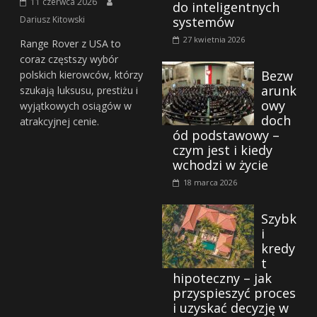
11 czerwca 2026
do inteligentnych
systemów
Dariusz Kitowski
27 kwietnia 2026
Range Rover z USA to
coraz częstszy wybór
Bezw
polskich kierowców, którzy
arunk
szukają luksusu, prestiżu i
owy
wyjątkowych osiągów w
doch
atrakcyjnej cenie.
ód podstawowy –
czym jest i kiedy
wchodzi w życie
18 marca 2026
Szybk
i
kredy
t
hipoteczny – jak
przyspieszyć proces
i uzyskać decyzję w