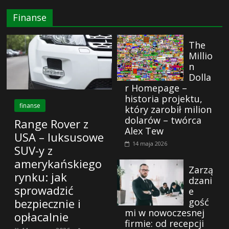
Finanse
The
Millio
n
Dolla
r Homepage –
historia projektu,
finanse
który zarobił milion
dolarów – twórca
Range Rover z
Alex Tew
USA – luksusowe
14 maja 2026
SUV-y z
amerykańskiego
Zarzą
rynku: jak
dzani
sprowadzić
e
gość
bezpiecznie i
mi w nowoczesnej
opłacalnie
firmie: od recepcji