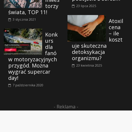
torzy
23 lipca 2025
świata, TOP 11!
3 stycznia 2021
Atoxil
cena
– ile
Konk
koszt
urs
uje skuteczna
dla
detoksykacja
fanó
organizmu?
w motoryzacyjnych
przygód. Można
23 kwietnia 2025
wygrać supercar
day!
7 października 2020
- Reklama -