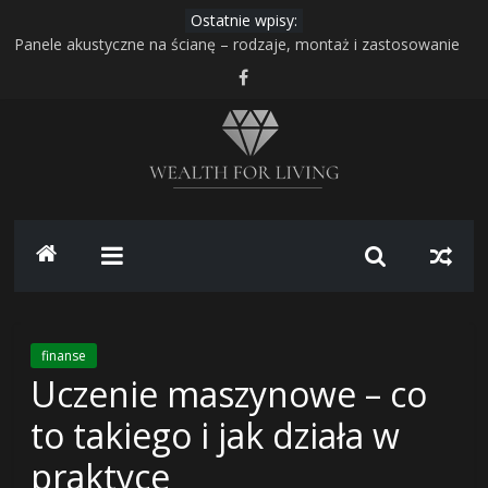
Skip
Ostatnie wpisy:
to
The Million Dollar Homepage – historia projektu, który zarobił
content
milion dolarów – twórca Alex Tew
Panele akustyczne na ścianę – rodzaje, montaż i zastosowanie
Transport i przechowywanie zboża – jak bezpiecznie
zorganizować pracę gospodarstwa?
Gudhjem na Bornholmie – najbardziej malownicze miasteczko
duńskiej wyspy
Wealth
Range Rover z USA – luksusowe SUV-y z amerykańskiego rynku:
jak sprowadzić bezpiecznie i opłacalnie
for
Living
finanse
Uczenie maszynowe – co
–
to takiego i jak działa w
portal
praktyce