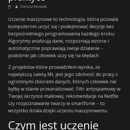
o
Dariusz Kitowski
Uczenie maszynowe to technologia, która pozwala
finansach
komputerom uczyć się i podejmować decyzje bez
bezpośredniego programowania każdego kroku.
i
Algorytmy analizują dane, rozpoznają wzorce i
automatycznie poprawiają swoje działanie –
życiu
podobnie jak człowiek uczy się na błędach.
Z projektów które prowadziłem wynika, że
po
największą zaletą ML jest jego zdolność do pracy z
ogromnymi zbiorami danych, których człowiek nie
pracy
byłby w stanie przeanalizować. Filtr antyspamowy w
Twojej skrzynce mailowej, rekomendacje na Netflix
wealth4living
czy rozpoznawanie twarzy w smartfonie – to
–
wszystko działa dzięki uczeniu maszynowemu.
finanse,
Czym jest uczenie
podróże,
lifestyle