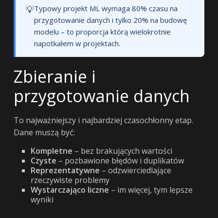
💡
Typowy projekt ML wymaga 80% czasu na
przygotowanie danych i tylko 20% na budowę
modelu – to proporcja którą wielokrotnie
napotkałem w projektach.
Zbieranie i
przygotowanie danych
To najważniejszy i najbardziej czasochłonny etap.
Dane muszą być:
Kompletne
– bez brakujących wartości
Czyste
– pozbawione błędów i duplikatów
Reprezentatywne
– odzwierciedlające
rzeczywiste problemy
Wystarczająco liczne
– im więcej, tym lepsze
wyniki