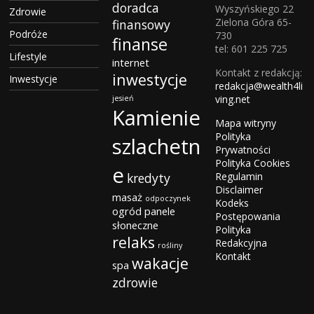
doradca
Wyszyńskiego 22
Zdrowie
Zielona Góra 65-
finansowy
Podróże
730
finanse
tel: 601 225 725
Lifestyle
internet
Kontakt z redakcją:
inwestycje
Inwestycje
redakcja@wealth4li
ving.net
jesień
Kamienie
Mapa witryny
Polityka
szlachetn
Prywatności
Polityka Cookies
e
kredyty
Regulamin
Disclaimer
masaż
odpoczynek
Kodeks
ogród
panele
Postępowania
słoneczne
Polityka
relaks
Redakcyjna
rośliny
Kontakt
wakacje
spa
zdrowie