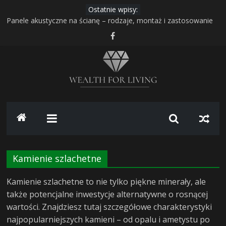
Skip
Ostatnie wpisy:
The Million Dollar Homepage – historia projektu, który zarobił
to
milion dolarów – twórca Alex Tew
content
Panele akustyczne na ścianę – rodzaje, montaż i zastosowanie
Transport i przechowywanie zboża – jak bezpiecznie
zorganizować pracę gospodarstwa?
Gudhjem na Bornholmie – najbardziej malownicze miasteczko
duńskiej wyspy
Range Rover z USA – luksusowe SUV-y z amerykańskiego rynku:
Wealth
jak sprowadzić bezpiecznie i opłacalnie
for
Living
Kamienie szlachetne
–
Kamienie szlachetne to nie tylko piękne minerały, ale
także potencjalne inwestycje alternatywne o rosnącej
portal
wartości. Znajdziesz tutaj szczegółowe charakterystyki
najpopularniejszych kamieni – od opalu i ametystu po