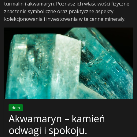
turmalin i akwamaryn. Poznasz ich właściwości fizyczne,
o
znaczenie symboliczne oraz praktyczne aspekty
kolekcjonowania i inwestowania w te cenne minerały.
finansach
i
życiu
po
pracy
wealth4living
dom
–
Akwamaryn – kamień
finanse,
odwagi i spokoju.
podróże,
lifestyle