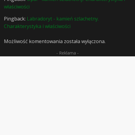
właściwości
Pingback:
Labradoryt - kamień szlachetny.
Charakterystyka i właściwości
Możliwość komentowania została wyłączona.
- Reklama -