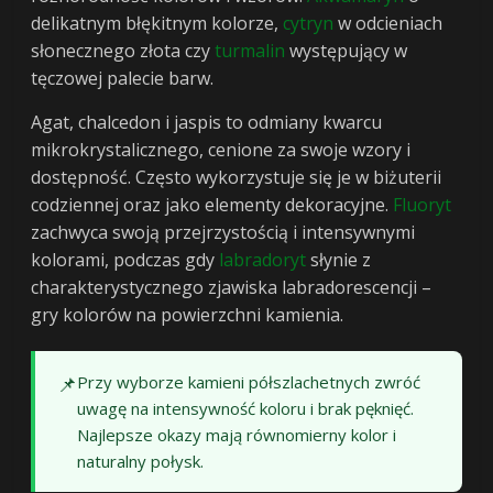
delikatnym błękitnym kolorze,
cytryn
w odcieniach
słonecznego złota czy
turmalin
występujący w
tęczowej palecie barw.
Agat, chalcedon i jaspis to odmiany kwarcu
mikrokrystalicznego, cenione za swoje wzory i
dostępność. Często wykorzystuje się je w biżuterii
codziennej oraz jako elementy dekoracyjne.
Fluoryt
zachwyca swoją przejrzystością i intensywnymi
kolorami, podczas gdy
labradoryt
słynie z
charakterystycznego zjawiska labradorescencji –
gry kolorów na powierzchni kamienia.
📌
Przy wyborze kamieni półszlachetnych zwróć
uwagę na intensywność koloru i brak pęknięć.
Najlepsze okazy mają równomierny kolor i
naturalny połysk.