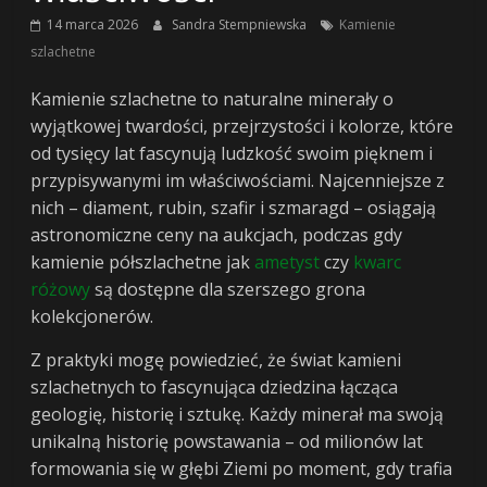
o
14 marca 2026
Sandra Stempniewska
Kamienie
szlachetne
finansach
Kamienie szlachetne to naturalne minerały o
wyjątkowej twardości, przejrzystości i kolorze, które
i
od tysięcy lat fascynują ludzkość swoim pięknem i
przypisywanymi im właściwościami. Najcenniejsze z
życiu
nich – diament, rubin, szafir i szmaragd – osiągają
astronomiczne ceny na aukcjach, podczas gdy
po
kamienie półszlachetne jak
ametyst
czy
kwarc
różowy
są dostępne dla szerszego grona
pracy
kolekcjonerów.
Z praktyki mogę powiedzieć, że świat kamieni
wealth4living
szlachetnych to fascynująca dziedzina łącząca
–
geologię, historię i sztukę. Każdy minerał ma swoją
finanse,
unikalną historię powstawania – od milionów lat
podróże,
formowania się w głębi Ziemi po moment, gdy trafia
lifestyle