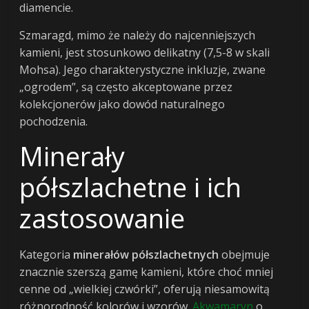
diamencie.
Szmaragd, mimo że należy do najcenniejszych
kamieni, jest stosunkowo delikatny (7,5-8 w skali
Mohsa). Jego charakterystyczne inkluzje, zwane
„ogrodem”, są często akceptowane przez
kolekcjonerów jako dowód naturalnego
pochodzenia.
Minerały
półszlachetne i ich
zastosowanie
Kategoria
minerałów półszlachetnych
obejmuje
znacznie szerszą gamę kamieni, które choć mniej
cenne od „wielkiej czwórki”, oferują niesamowitą
różnorodność kolorów i wzorów.
Akwamaryn
o