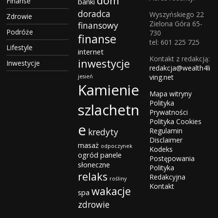
dom
Finanse
banki
doradca
Wyszyńskiego 22
Zdrowie
Zielona Góra 65-
finansowy
Podróże
730
finanse
tel: 601 225 725
Lifestyle
internet
Kontakt z redakcją:
inwestycje
Inwestycje
redakcja@wealth4li
ving.net
jesień
Kamienie
Mapa witryny
Polityka
szlachetn
Prywatności
Polityka Cookies
e
kredyty
Regulamin
Disclaimer
masaż
odpoczynek
Kodeks
ogród
panele
Postępowania
słoneczne
Polityka
relaks
Redakcyjna
rośliny
Kontakt
wakacje
spa
zdrowie