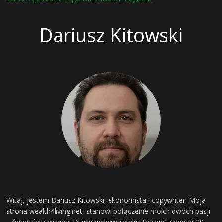
Dariusz Kitowski
Witaj, jestem Dariusz Kitowski, ekonomista i copywriter. Moja
strona wealth4living.net, stanowi połączenie moich dwóch pasji
– finansów i pisania. Dzięki mojemu wykształceniu i ponad 20