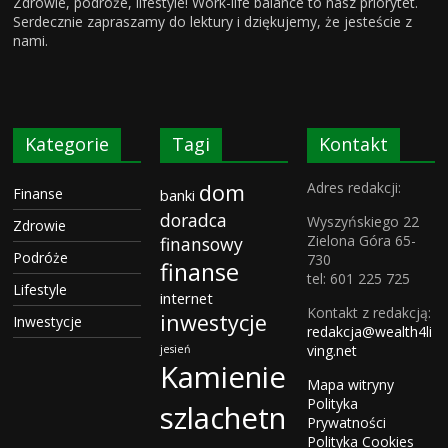
Zdrowie, podróże, lifestyle! Work-life balance to nasz priorytet.
Serdecznie zapraszamy do lektury i dziękujemy, że jesteście z
nami.
Kategorie
Tagi
Kontakt
dom
Adres redakcji:
Finanse
banki
doradca
Wyszyńskiego 22
Zdrowie
Zielona Góra 65-
finansowy
Podróże
730
finanse
tel: 601 225 725
Lifestyle
internet
Kontakt z redakcją:
inwestycje
Inwestycje
redakcja@wealth4li
ving.net
jesień
Kamienie
Mapa witryny
Polityka
szlachetn
Prywatności
Polityka Cookies