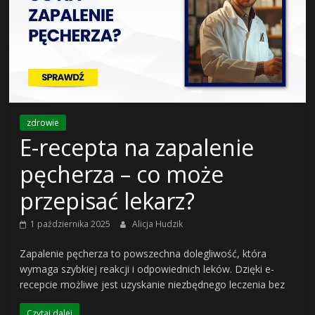
o
finansach
i
zdrowie
życiu
E-recepta na zapalenie
po
pęcherza – co może
przepisać lekarz?
pracy
1 października 2025
Alicja Hudzik
wealth4living
Zapalenie pęcherza to powszechna dolegliwość, która
–
wymaga szybkiej reakcji i odpowiednich leków. Dzięki e-
finanse,
recepcie możliwe jest uzyskanie niezbędnego leczenia bez
podróże,
lifestyle
Czytaj dalej