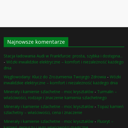
Najnowsze komentarze
Stacja ładowania Audi w Frankfurcie: prosta, szybka i dostępna...
-
Wózki inwalidzkie elektryczne – komfort i niezależność każdego
dnia
Węglowodany: Klucz do Zrozumienia Twojego Zdrowia
-
Wózki
inwalidzkie elektryczne – komfort i niezależność każdego dnia
Minerały i kamienie szlachetne - moc kryształów
-
Turmalin –
właściwości, rodzaje i znaczenie kamienia szlachetnego
Minerały i kamienie szlachetne - moc kryształów
-
Topaz kamień
szlachetny – właściwości, cena i znaczenie
Minerały i kamienie szlachetne - moc kryształów
-
Fluoryt –
kamień geniuszu i jego właściwości magiczne