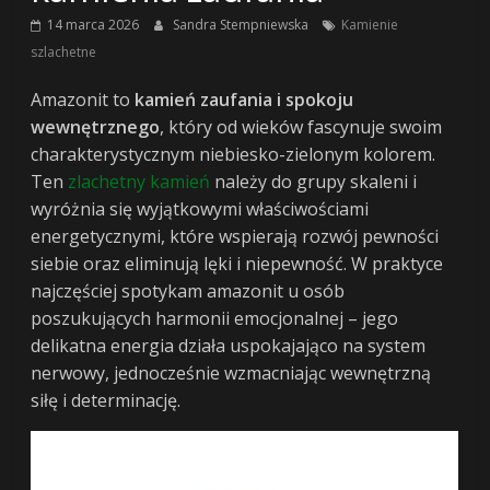
o
14 marca 2026
Sandra Stempniewska
Kamienie
szlachetne
finansach
Amazonit to
kamień zaufania i spokoju
wewnętrznego
, który od wieków fascynuje swoim
i
charakterystycznym niebiesko-zielonym kolorem.
Ten
zlachetny kamień
należy do grupy skaleni i
życiu
wyróżnia się wyjątkowymi właściwościami
energetycznymi, które wspierają rozwój pewności
po
siebie oraz eliminują lęki i niepewność. W praktyce
najczęściej spotykam amazonit u osób
pracy
poszukujących harmonii emocjonalnej – jego
delikatna energia działa uspokajająco na system
nerwowy, jednocześnie wzmacniając wewnętrzną
wealth4living
siłę i determinację.
–
finanse,
podróże,
lifestyle