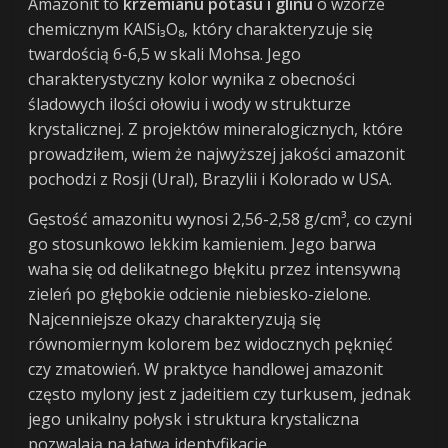
Amazonit to
krzemianu potasu i glinu
o wzorze
chemicznym KAlSi₃O₈, który charakteryzuje się
twardością 6-6,5 w skali Mohsa. Jego
charakterystyczny kolor wynika z obecności
śladowych ilości ołowiu i wody w strukturze
krystalicznej. Z projektów mineralogicznych, które
prowadziłem, wiem że najwyższej jakości amazonit
pochodzi z Rosji (Ural), Brazylii i Kolorado w USA.
Gęstość amazonitu wynosi 2,56-2,58 g/cm³, co czyni
go stosunkowo lekkim kamieniem. Jego barwa
waha się od delikatnego błękitu przez intensywną
zieleń po głębokie odcienie niebiesko-zielone.
Najcenniejsze okazy charakteryzują się
równomiernym kolorem bez widocznych pęknięć
czy zmatowień. W praktyce handlowej amazonit
często mylony jest z jadeitiem czy turkusem, jednak
jego unikalny połysk i struktura krystaliczna
pozwalają na łatwą identyfikację.