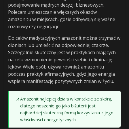
podejmowanie mądrych decyzji biznesowych.
Polecam umieszczanie większych okazów
amazonitu w miejscach, gdzie odbywają się ważne
rozmowy czy negocjacje.
Do celów medytacyjnych amazonit można trzymać w
dłoniach lub umieścić na odpowiedniej czakrze.
Szczególnie skuteczny jest w praktykach mających
na celu wzmocnienie pewności siebie i eliminację
lęków. Wiele osób używa również amazonitu
podczas praktyk afirmacyjnych, gdyż jego energia
wspiera manifestację pozytywnych zmian w życiu.
📌
Amazonit najlepiej działa w kontakcie ze skórą,
dlatego noszenie go jako biżuterii jest
najbardziej skuteczną formą korzystania z jego
właściwości energetycznych.