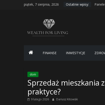
Skip
piątek, 7 sierpnia, 2026
Ostatnie wpisy:
Panele
to
Transp
content
Gudhje
Wealth
Range 
The Mi
for
Living
FINANSE
INWESTYCJE
ZDRO
–
portal
dom
Sprzedaż mieszkania z
o
praktyce?
finansach
9 lutego 2026
Dariusz Kitowski