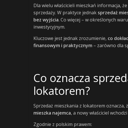
i
Dla wielu właścicieli mieszkań informacja, ż
sprzedaży. W praktyce jednak
sprzedaż mies
bez wyjścia
. Co więcej – w określonych wa
życiu
inwestycyjnym.
po
Kluczowe jest jednak zrozumienie,
co dokła
finansowym i praktycznym
– zarówno dla sp
pracy
wealth4living
Co oznacza sprzed
–
finanse,
lokatorem?
podróże,
lifestyle
Sprzedaż mieszkania z lokatorem oznacza, 
mieszka najemca
, a nowy właściciel wchodz
Zgodnie z polskim prawem: