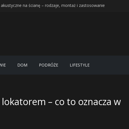
 akustyczne na ścianę – rodzaje, montaż i zastosowanie
ort i przechowywanie zboża – jak bezpiecznie zorganizować pracę 
m na Bornholmie – najbardziej malownicze miasteczko duńskiej wys
Rover z USA – luksusowe SUV-y z amerykańskiego rynku: jak sprowadz
llion Dollar Homepage – historia projektu, który zarobił milion dola
WIE
DOM
PODRÓŻE
LIFESTYLE
 lokatorem – co to oznacza w