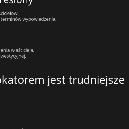
icielowi,
 terminów wypowiedzenia.
nia właściciela,
westycyjnej,
.
okatorem jest trudniejsze