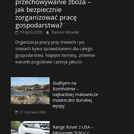
przechowywanie zboża –
jak bezpiecznie
zorganizować pracę
gospodarstwa?
10 lipca 2026
Dariusz Kitowski
Organizacja pracy przy żniwach i po
żniwach bywa sprawdzianem dla całego
gospodarstwa. Napięte terminy, zmienne
warunki pogodowe i presja jakości
Gudhjem na
Bornholmie –
najbardziej malownicze
miasteczko duńskiej
wyspy
21 czerwca 2026
Range Rover z USA –
luksusowe SUV-y z