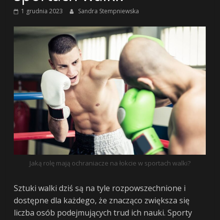
o
1 grudnia 2023
Sandra Stempniewska
finansach
i
życiu
po
pracy
Jaką rolę mają ochraniacze na łokcie w sportach walki?
wealth4living
–
Sztuki walki dziś są na tyle rozpowszechnione i
finanse,
dostępne dla każdego, że znacząco zwiększa się
podróże,
liczba osób podejmujących trud ich nauki. Sporty
lifestyle