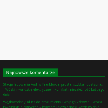
Najnowsze komentarze
Stacja ładowania Audi w Frankfurcie: prosta, szybka i dostępna...
-
Wózki inwalidzkie elektryczne – komfort i niezależność każdego
dnia
Węglowodany: Klucz do Zrozumienia Twojego Zdrowia
-
Wózki
inwalidzkie elektryczne – komfort i niezależność każdego dnia