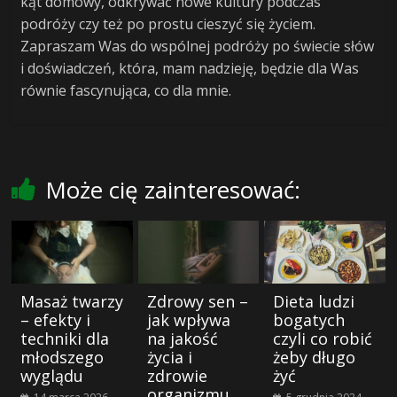
kąt domowy, odkrywać nowe kultury podczas
podróży czy też po prostu cieszyć się życiem.
Zapraszam Was do wspólnej podróży po świecie słów
i doświadczeń, która, mam nadzieję, będzie dla Was
równie fascynująca, co dla mnie.
Może cię zainteresować:
Masaż twarzy
Zdrowy sen –
Dieta ludzi
– efekty i
jak wpływa
bogatych
techniki dla
na jakość
czyli co robić
młodszego
życia i
żeby długo
wyglądu
zdrowie
żyć
organizmu