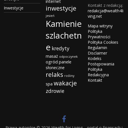
internet
Kontakt z redakcją:
inwestycje
Inwestycje
redakcja@wealth4li
ving.net
jesień
Kamienie
Mapa witryny
Polityka
szlachetn
Prywatności
Polityka Cookies
e
kredyty
Regulamin
Disclaimer
masaż
odpoczynek
Kodeks
ogród
panele
Postępowania
słoneczne
Polityka
relaks
Redakcyjna
rośliny
Kontakt
wakacje
spa
zdrowie
Prawa autorskie © 2026
Wealth for Living – portal o finansach i