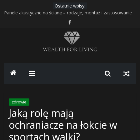
Skip
Ostatnie wpisy:
to
Panele akustyczne na ścianę – rodzaje, montaż i zastosowanie
content
Transport i przechowywanie zboża – jak bezpiecznie
zorganizować pracę gospodarstwa?
Gudhjem na Bornholmie – najbardziej malownicze miasteczko
duńskiej wyspy
Range Rover z USA – luksusowe SUV-y z amerykańskiego rynku:
jak sprowadzić bezpiecznie i opłacalnie
Wealth
The Million Dollar Homepage – historia projektu, który zarobił
milion dolarów – twórca Alex Tew
for
Living
zdrowie
Jaką rolę mają
–
ochraniacze na łokcie w
portal
sportach walki?